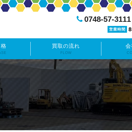
0748-57-3111
8
営業時間
価格
買取の流れ
会
ASE
FLOW
C